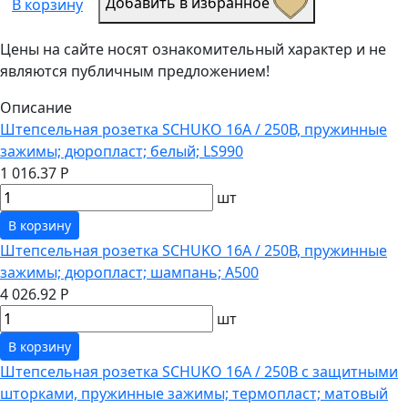
Добавить в избранное
В корзину
Цены на сайте носят ознакомительный характер и не
являются публичным предложением!
Описание
Штепсельная розетка SCHUKO 16А / 250В, пружинные
зажимы; дюропласт; белый; LS990
1 016.37 Р
шт
В корзину
Штепсельная розетка SCHUKO 16А / 250В, пружинные
зажимы; дюропласт; шампань; A500
4 026.92 Р
шт
В корзину
Штепсельная розетка SCHUKO 16А / 250В с защитными
шторками, пружинные зажимы; термопласт; матовый