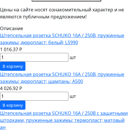
Цены на сайте носят ознакомительный характер и не
являются публичным предложением!
Описание
Штепсельная розетка SCHUKO 16А / 250В, пружинные
зажимы; дюропласт; белый; LS990
1 016.37 Р
шт
В корзину
Штепсельная розетка SCHUKO 16А / 250В, пружинные
зажимы; дюропласт; шампань; A500
4 026.92 Р
шт
В корзину
Штепсельная розетка SCHUKO 16А / 250В с защитными
шторками, пружинные зажимы; термопласт; матовый
ан