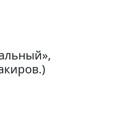
альный»,
акиров.)