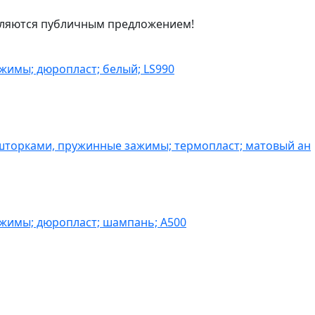
являются публичным предложением!
жимы; дюропласт; белый; LS990
шторками, пружинные зажимы; термопласт; матовый ан
ажимы; дюропласт; шампань; A500