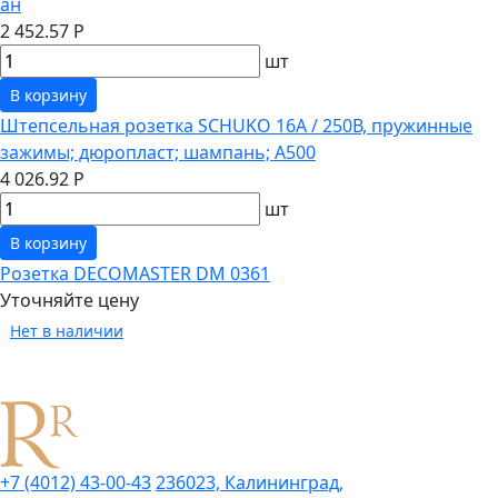
ан
2 452.57 Р
шт
В корзину
Штепсельная розетка SCHUKO 16А / 250В, пружинные
зажимы; дюропласт; шампань; A500
4 026.92 Р
шт
В корзину
Розетка DECOMASTER DM 0361
Уточняйте цену
Нет в наличии
+7 (4012) 43-00-43
236023, Калининград,