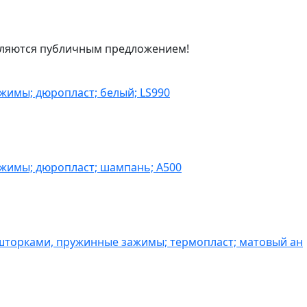
являются публичным предложением!
жимы; дюропласт; белый; LS990
ажимы; дюропласт; шампань; A500
шторками, пружинные зажимы; термопласт; матовый ан