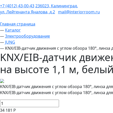
+7 (4012) 43-00-43
236023, Калининград,
ул. Лейтенанта Яналова, д.2
mail@interiorroom.ru
Главная страница
—
Каталог
—
Электрооборудование
—
JUNG
—
KNX/EIB-датчик движения с углом обзора 180°, линза д
KNX/EIB-датчик движен
на высоте 1,1 м, белы
KNX/EIB-датчик движения с углом обзора 180°, линза для
KNX/EIB-датчик движения с углом обзора 180°, линза для
34 181 Р