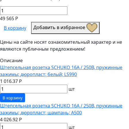
49 565 Р
Добавить в избранное
В корзину
Цены на сайте носят ознакомительный характер и не
являются публичным предложением!
Описание
Штепсельная розетка SCHUKO 16А / 250В, пружинные
зажимы; дюропласт; белый; LS990
1 016.37 Р
шт
В корзину
Штепсельная розетка SCHUKO 16А / 250В, пружинные
зажимы; дюропласт; шампань; A500
4 026.92 Р
шт