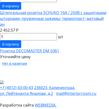
В корзину
Штепсельная розетка SCHUKO 16А / 250В с защитными
шторками, пружинные зажимы; термопласт; матовый
ан
2 452.57 Р
шт
В корзину
Розетка DECOMASTER DM 0361
Уточняйте цену
Нет в наличии
+7 (4012) 43-00-43
236023, Калининград,
ул. Лейтенанта Яналова, д.2
mail@interiorroom.ru
Разработка сайта
WEBMEDIA.