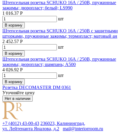
Штепсельная розетка SCHUKO 16А / 250В, пружинные
зажимы; дюропласт; белый; LS990
1 016.37 Р
шт
В корзину
Штепсельная розетка SCHUKO 16А / 250В с защитными
шторками, пружинные зажимы; термопласт; матовый ан
2 452.57 Р
шт
В корзину
Штепсельная розетка SCHUKO 16А / 250В, пружинные
зажимы; дюропласт; шампань; A500
4 026.92 Р
шт
В корзину
Розетка DECOMASTER DM 0361
Уточняйте цену
Нет в наличии
+7 (4012) 43-00-43
236023, Калининград,
ул. Лейтенанта Яналова, д.2
mail@interiorroom.ru