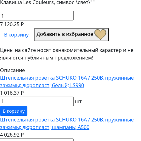
Kлавиша Les Couleurs, символ \свет\""
7 120.25 Р
Добавить в избранное
В корзину
Цены на сайте носят ознакомительный характер и не
являются публичным предложением!
Описание
Штепсельная розетка SCHUKO 16А / 250В, пружинные
зажимы; дюропласт; белый; LS990
1 016.37 Р
шт
В корзину
Штепсельная розетка SCHUKO 16А / 250В, пружинные
зажимы; дюропласт; шампань; A500
4 026.92 Р