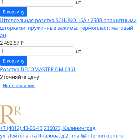
шт
В корзину
Штепсельная розетка SCHUKO 16А / 250В с защитными
шторками, пружинные зажимы; термопласт; матовый
ан
2 452.57 Р
шт
В корзину
Розетка DECOMASTER DM 0361
Уточняйте цену
Нет в наличии
+7 (4012) 43-00-43
236023, Калининград,
ул. Лейтенанта Яналова, д.2
mail@interiorroom.ru