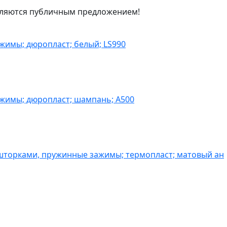
являются публичным предложением!
жимы; дюропласт; белый; LS990
ажимы; дюропласт; шампань; A500
шторками, пружинные зажимы; термопласт; матовый ан