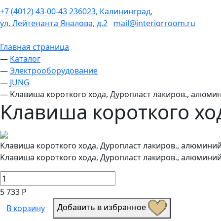
+7 (4012) 43-00-43
236023, Калининград,
ул. Лейтенанта Яналова, д.2
mail@interiorroom.ru
Главная страница
—
Каталог
—
Электрооборудование
—
JUNG
—
Kлавиша короткого хода, Дуропласт лакиров., алюми
Kлавиша короткого хо
Kлавиша короткого хода, Дуропласт лакиров., алюмини
Kлавиша короткого хода, Дуропласт лакиров., алюмини
5 733 Р
Добавить в избранное
В корзину