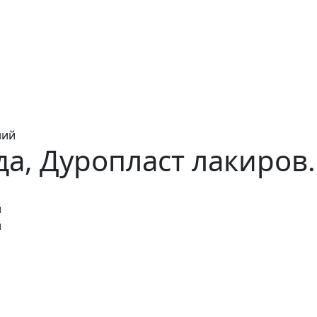
ний
да, Дуропласт лакиров
й
й