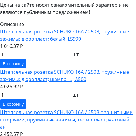
Цены на сайте носят ознакомительный характер и не
являются публичным предложением!
Описание
Штепсельная розетка SCHUKO 16А / 250В, пружинные
зажимы; дюропласт; белый; LS990
1 016.37 Р
шт
В корзину
Штепсельная розетка SCHUKO 16А / 250В, пружинные
зажимы; дюропласт; шампань; A500
4 026.92 Р
шт
В корзину
Штепсельная розетка SCHUKO 16А / 250В с защитными
шторками, пружинные зажимы; термопласт; матовый
ан
2 452.57 Р