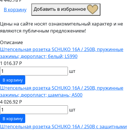
Добавить в избранное
В корзину
Цены на сайте носят ознакомительный характер и не
являются публичным предложением!
Описание
Штепсельная розетка SCHUKO 16А / 250В, пружинные
зажимы; дюропласт; белый; LS990
1 016.37 Р
шт
В корзину
Штепсельная розетка SCHUKO 16А / 250В, пружинные
зажимы; дюропласт; шампань; A500
4 026.92 Р
шт
В корзину
Штепсельная розетка SCHUKO 16А / 250В с защитными