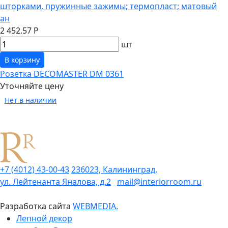
шторками, пружинные зажимы; термопласт; матовый
ан
2 452.57 Р
шт
В корзину
Розетка DECOMASTER DM 0361
Уточняйте цену
Нет в наличии
+7 (4012) 43-00-43
236023, Калининград,
ул. Лейтенанта Яналова, д.2
mail@interiorroom.ru
Разработка сайта
WEBMEDIA.
Лепной декор