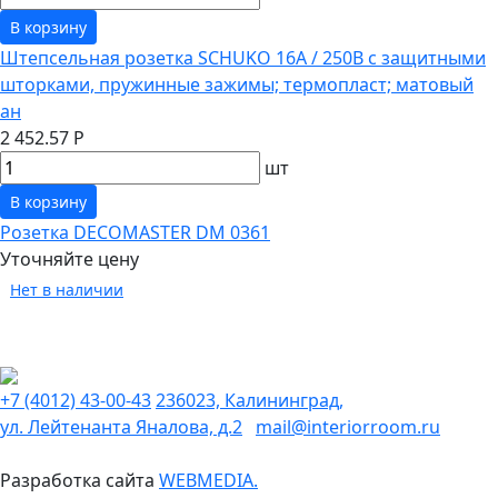
В корзину
Штепсельная розетка SCHUKO 16А / 250В с защитными
шторками, пружинные зажимы; термопласт; матовый
ан
2 452.57 Р
шт
В корзину
Розетка DECOMASTER DM 0361
Уточняйте цену
Нет в наличии
+7 (4012) 43-00-43
236023, Калининград,
ул. Лейтенанта Яналова, д.2
mail@interiorroom.ru
Разработка сайта
WEBMEDIA.