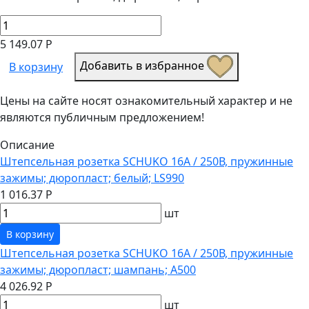
5 149.07 Р
Добавить в избранное
В корзину
Цены на сайте носят ознакомительный характер и не
являются публичным предложением!
Описание
Штепсельная розетка SCHUKO 16А / 250В, пружинные
зажимы; дюропласт; белый; LS990
1 016.37 Р
шт
В корзину
Штепсельная розетка SCHUKO 16А / 250В, пружинные
зажимы; дюропласт; шампань; A500
4 026.92 Р
шт