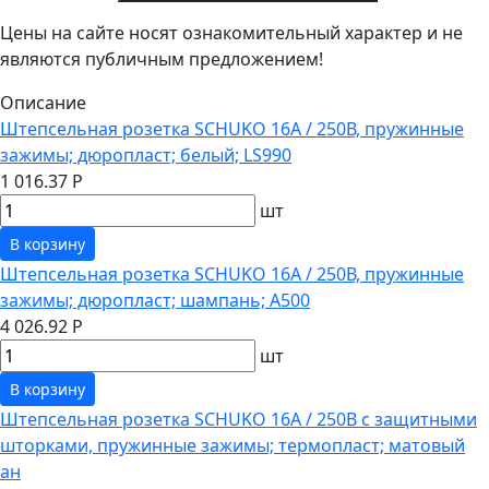
Цены на сайте носят ознакомительный характер и не
являются публичным предложением!
Описание
Штепсельная розетка SCHUKO 16А / 250В, пружинные
зажимы; дюропласт; белый; LS990
1 016.37 Р
шт
В корзину
Штепсельная розетка SCHUKO 16А / 250В, пружинные
зажимы; дюропласт; шампань; A500
4 026.92 Р
шт
В корзину
Штепсельная розетка SCHUKO 16А / 250В с защитными
шторками, пружинные зажимы; термопласт; матовый
ан