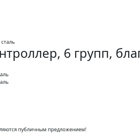
 сталь
нтроллер, 6 групп, бла
таль
таль
являются публичным предложением!