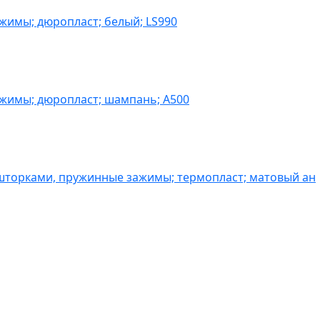
жимы; дюропласт; белый; LS990
ажимы; дюропласт; шампань; A500
шторками, пружинные зажимы; термопласт; матовый ан