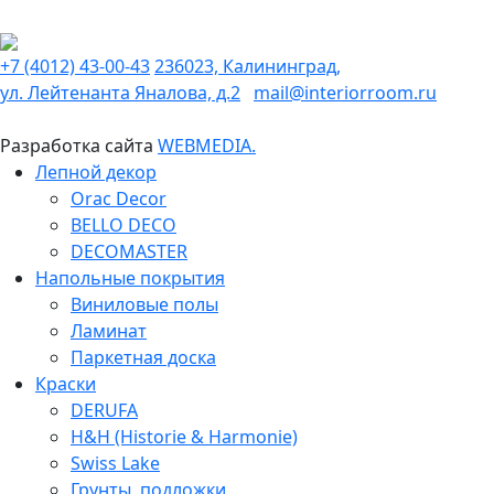
+7 (4012) 43-00-43
236023, Калининград,
ул. Лейтенанта Яналова, д.2
mail@interiorroom.ru
Разработка сайта
WEBMEDIA.
Лепной декор
Orac Decor
BELLO DECO
DECOMASTER
Напольные покрытия
Виниловые полы
Ламинат
Паркетная доска
Краски
DERUFA
H&H (Historie & Harmonie)
Swiss Lake
Грунты, подложки