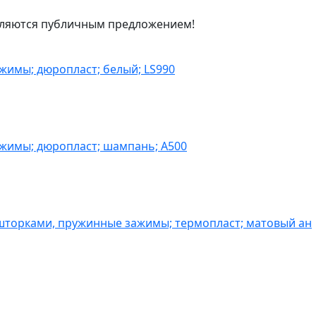
являются публичным предложением!
жимы; дюропласт; белый; LS990
ажимы; дюропласт; шампань; A500
шторками, пружинные зажимы; термопласт; матовый ан