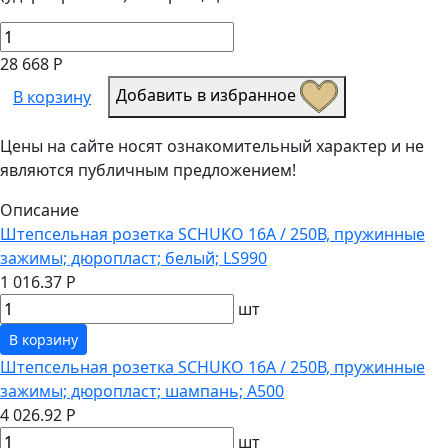
28 668 Р
Добавить в избранное
В корзину
Цены на сайте носят ознакомительный характер и не
являются публичным предложением!
Описание
Штепсельная розетка SCHUKO 16А / 250В, пружинные
зажимы; дюропласт; белый; LS990
1 016.37 Р
шт
В корзину
Штепсельная розетка SCHUKO 16А / 250В, пружинные
зажимы; дюропласт; шампань; A500
4 026.92 Р
шт