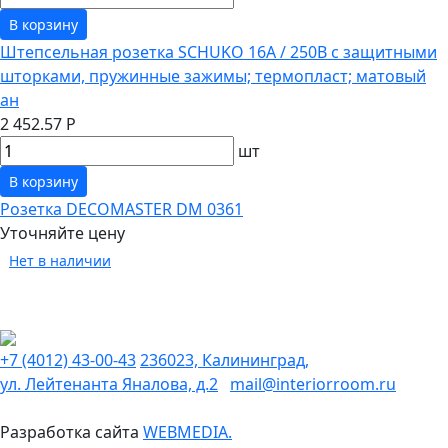
В корзину
Штепсельная розетка SCHUKO 16А / 250В с защитными
шторками, пружинные зажимы; термопласт; матовый
ан
2 452.57 Р
шт
В корзину
Розетка DECOMASTER DM 0361
Уточняйте цену
Нет в наличии
+7 (4012) 43-00-43
236023, Калининград,
ул. Лейтенанта Яналова, д.2
mail@interiorroom.ru
Разработка сайта
WEBMEDIA.