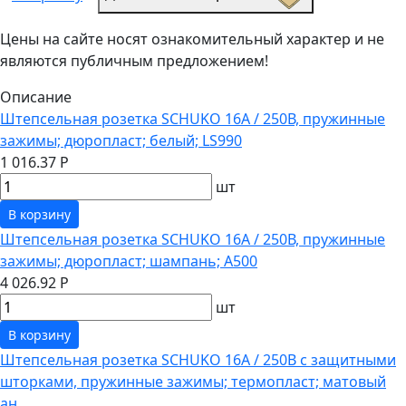
Цены на сайте носят ознакомительный характер и не
являются публичным предложением!
Описание
Штепсельная розетка SCHUKO 16А / 250В, пружинные
зажимы; дюропласт; белый; LS990
1 016.37 Р
шт
В корзину
Штепсельная розетка SCHUKO 16А / 250В, пружинные
зажимы; дюропласт; шампань; A500
4 026.92 Р
шт
В корзину
Штепсельная розетка SCHUKO 16А / 250В с защитными
шторками, пружинные зажимы; термопласт; матовый
ан