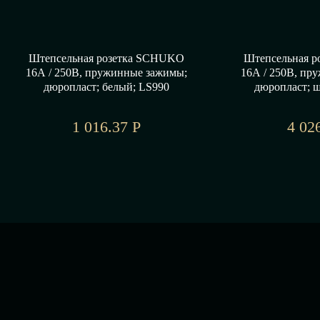
Штепсельная розетка SCHUKO
Штепсельная 
16А / 250В, пружинные зажимы;
16А / 250В, пр
дюропласт; белый; LS990
дюропласт; 
1 016.37 Р
4 02